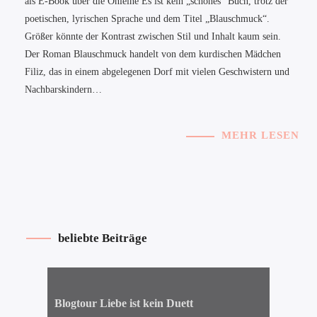
als E-Book über die Onleihe Es ist kein „schönes“ Buch, trotz der
poetischen, lyrischen Sprache und dem Titel „Blauschmuck“.
Größer könnte der Kontrast zwischen Stil und Inhalt kaum sein.
Der Roman Blauschmuck handelt von dem kurdischen Mädchen
Filiz, das in einem abgelegenen Dorf mit vielen Geschwistern und
Nachbarskindern…
MEHR LESEN
beliebte Beiträge
Blogtour Liebe ist kein Duett