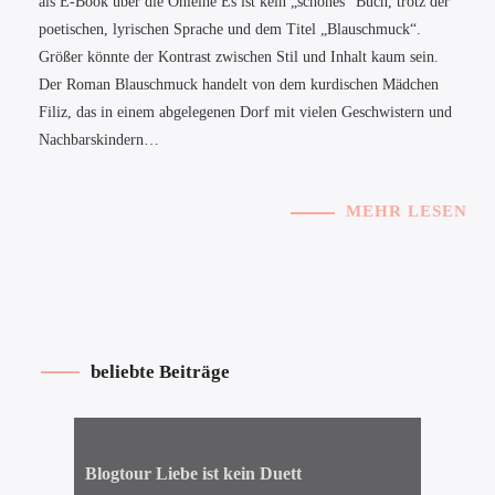
als E-Book über die Onleihe Es ist kein „schönes“ Buch, trotz der
poetischen, lyrischen Sprache und dem Titel „Blauschmuck“.
Größer könnte der Kontrast zwischen Stil und Inhalt kaum sein.
Der Roman Blauschmuck handelt von dem kurdischen Mädchen
Filiz, das in einem abgelegenen Dorf mit vielen Geschwistern und
Nachbarskindern…
MEHR LESEN
beliebte Beiträge
Blogtour Liebe ist kein Duett