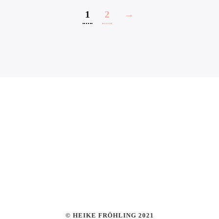
1
2
→
© HEIKE FRÖHLING 2021