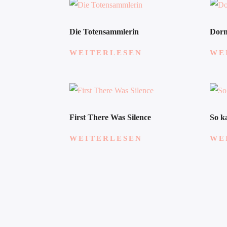
Die Totensammlerin
Dorn
WEITERLESEN
WE
First There Was Silence
So k
WEITERLESEN
WE