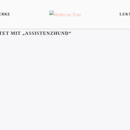
ERKE
LEK
ET MIT „ASSISTENZHUND“