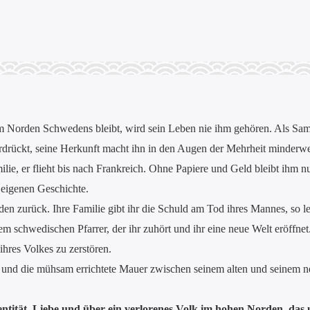
m Norden Schwedens bleibt, wird sein Leben nie ihm gehören. Als Same d
rdrückt, seine Herkunft macht ihn in den Augen der Mehrheit minderwe
milie, er flieht bis nach Frankreich. Ohne Papiere und Geld bleibt ihm 
r eigenen Geschichte.
 zurück. Ihre Familie gibt ihr die Schuld am Tod ihres Mannes, so lebt
schwedischen Pfarrer, der ihr zuhört und ihr eine neue Welt eröffnet. M
hres Volkes zu zerstören.
mat und die mühsam errichtete Mauer zwischen seinem alten und seinem n
tität, Liebe und über ein verlorenes Volk im hohen Norden, das