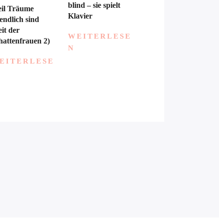
blind – sie spielt
il Träume
Klavier
endlich sind
eit der
WEITERLESE
hattenfrauen 2)
N
EITERLESE