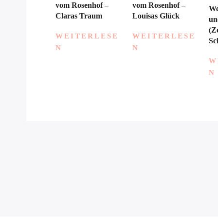
vom Rosenhof –
vom Rosenhof –
We
Claras Traum
Louisas Glück
un
(Z
WEITERLESE
WEITERLESE
Sc
N
N
W
N